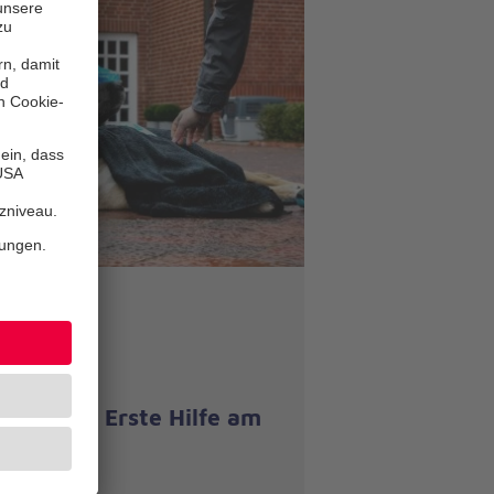
E-Learning
eFreshUp Erste Hilfe am
Hund