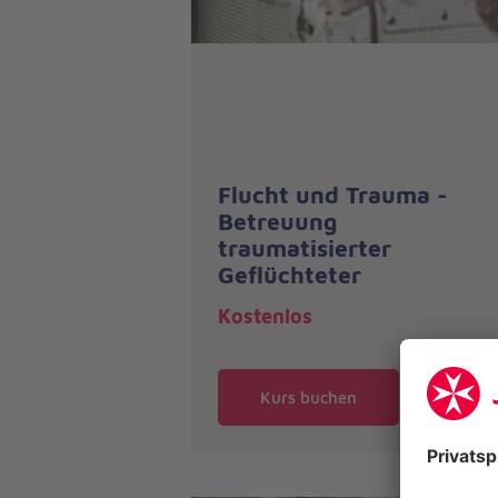
Flucht und Trauma -
Betreuung
traumatisierter
Geflüchteter
Kostenlos
Kurs buchen