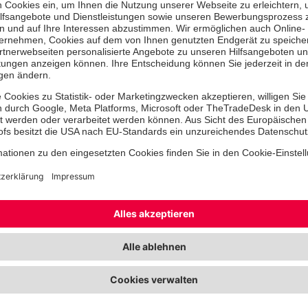
E-Learning
Stress lass nach -
Stressmanagement